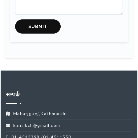
SUBMIT
सम्पर्क
Maharjgunj,Kathmandu
kantikch@gmail.com
01-4513398 /01-4511550