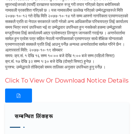
सुपरभाईजरको (पाचौँ) दरखास्त फारामहरु रुजु गरी तयार गरिएको देहाय बमोजिमको
नामावली प्रकाशित गरिएको छ । यस नामावलीमा उल्लेख गरिएको उम्मेरद्धारहरुले मिति
२०७७-१०-१२ गते देखि मिति २०७७-१०-१४ गते सम्म आफ्नो नागरिकता प्रमाणपत्रको
सक्कलै प्रति वा नेपाल सरकारले जारी गरेको अन्य आधिकारीक परिचयपत्र लिई कार्यालय
समय भित्र स्वयं उपस्थित भई वा उम्मेद्धवार उपस्थित हुन नसकेको हकमा उम्मेद्धारको
मन्जुरीनामा लिई कार्यालयमै आएर प्रवेशपत्र लिनहुन जानकारी गराईन्छ । अन्तर्रवार्तामा
सामेल हुन प्रवेश पत्र सहित नेपाली नागरिकताको प्रमाणपत्र साथै शैक्षिक योग्यताको
प्रमाणपत्रको सक्कलै प्रति लिई आउनु पर्नेछ अन्यथा अन्तर्रवार्तामा सामेल गरिने छैन ।
अन्र्तरवार्ता मिति: २०७७-१०-१९ सोमबार
समय: क्र.सं. १ देखि १६ सम्म १०ः०० बजे देखि १:०० बजे सम्म (पहिलो सिफ्ट)
क्र.संं. १७ देखि ३२ सम्म १ः३० बजे देखि (दोस्रो सिफ्ट) हुनेछ ।
पुनश्च: उम्मेद्धारले तोकिएको समय तालिका अनुसार उपस्थित हुनु पर्नेछ ।
Click To View Or Download Notice Details
सम्बन्धित लिंकहरू