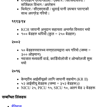
रोगविज्ञान प्रयोगशाला / एक्स-रे / फिजियोथेरेपी /
सर्जिकल विभाग / अपरेशन
थियेटर / सीएसएसडी / धुलाई पानी उपचार प्लान्टको
साथ अपग्रेड गरियो।
१९९३/९४
KCH जापानी अनुदान सहायता अन्तर्गत विस्तार भयो
१०० बेडहरु थपियो (कुल = २५० बेडहरु)
२००२
५० बेडहरुस्वास्थ्य मन्त्रालयद्वारा थप गरियो (जम्मा =
३०० ओछ्यान)
नवजात मध्यवर्ती वार्ड, कार्डियोलोजी र ओन्कोलजी शुरू
भयो
२०१६
केन्द्रीय आईसीयूको लागि जापानी सहयोग (KR II)
५२ आईसीयू बेडहरू (जम्मा = ३५२ बेडहरू)२
NICU २५, PICU १५, SICU १०, अलग बेड २ बेडहरू
सम्बन्धित लिंकहरू
ईतिहास