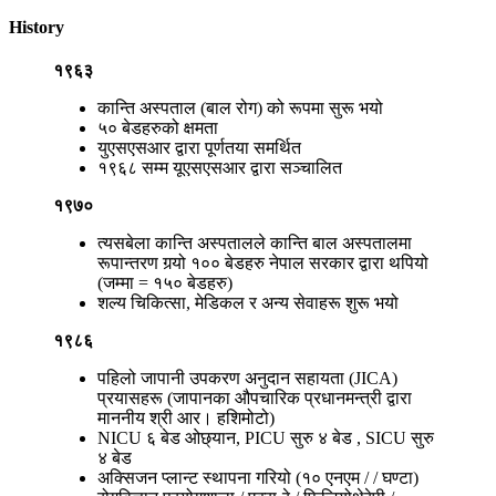
History
१९६३
कान्ति अस्पताल (बाल रोग) को रूपमा सुरू भयो
५० बेडहरुको क्षमता
युएसएसआर द्वारा पूर्णतया समर्थित
१९६८ सम्म यूएसएसआर द्वारा सञ्चालित
१९७०
त्यसबेला कान्ति अस्पतालले कान्ति बाल अस्पतालमा
रूपान्तरण गर्‍यो १०० बेडहरु नेपाल सरकार द्वारा थपियो
(जम्मा = १५० बेडहरु)
शल्य चिकित्सा, मेडिकल र अन्य सेवाहरू शुरू भयो
१९८६
पहिलो जापानी उपकरण अनुदान सहायता (JICA)
प्रयासहरू (जापानका औपचारिक प्रधानमन्त्री द्वारा
माननीय श्री आर। हशिमोटो)
NICU ६ बेड ओछ्यान, PICU सुरु ४ बेड , SICU सुरु
४ बेड
अक्सिजन प्लान्ट स्थापना गरियो (१० एनएम / / घण्टा)